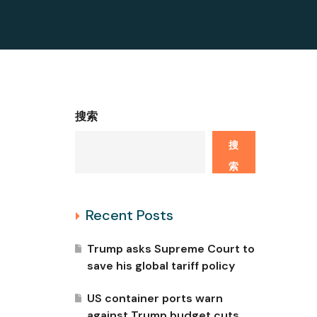
搜索
搜
索
Recent Posts
Trump asks Supreme Court to
save his global tariff policy
US container ports warn
against Trump budget cuts