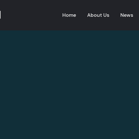
l
Home
About Us
News